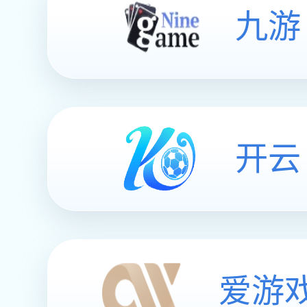
九游
开云
爱游戏