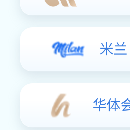
米兰
华体会