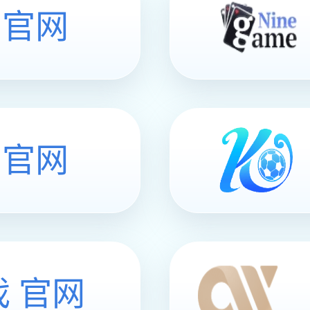
 官网
 官网
 官网