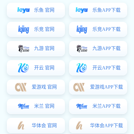
乐鱼 官网
乐鱼APP下载
乐竞 官网
乐竞APP下载
九游 官网
九游APP下载
开云 官网
开云APP下载
爱游戏 官网
爱游戏APP下载
米兰 官网
米兰APP下载
华体会 官网
华体会APP下载