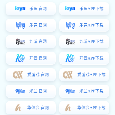
乐鱼 官网
乐鱼APP下载
乐竞 官网
乐竞APP下载
九游 官网
九游APP下载
开云 官网
开云APP下载
爱游戏 官网
爱游戏APP下载
米兰 官网
米兰APP下载
华体会 官网
华体会APP下载