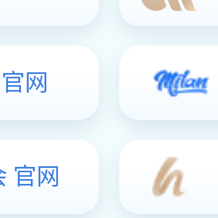
 官网
 官网