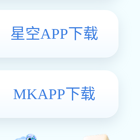
星空APP下载
MKAPP下载