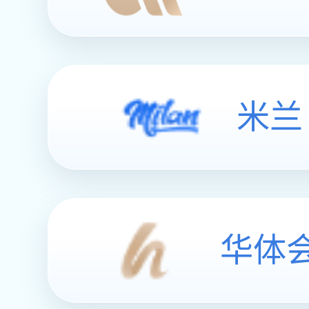
米兰
华体会