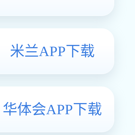
米兰APP下载
华体会APP下载