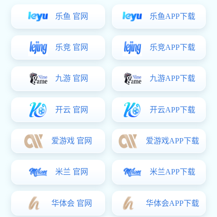
乐鱼 官网
乐鱼APP下载
乐竞 官网
乐竞APP下载
九游 官网
九游APP下载
开云 官网
开云APP下载
爱游戏 官网
爱游戏APP下载
米兰 官网
米兰APP下载
华体会 官网
华体会APP下载