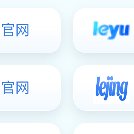
 官网
 官网