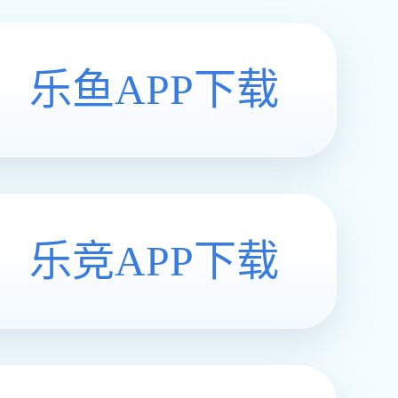
乐鱼APP下载
乐竞APP下载