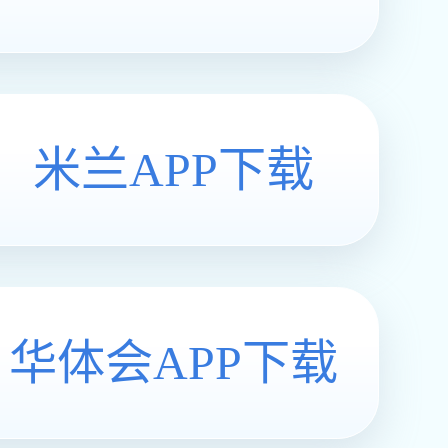
米兰APP下载
华体会APP下载