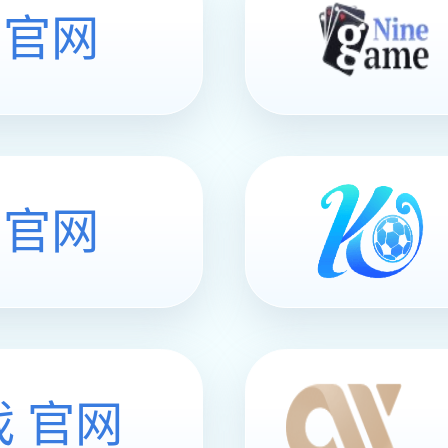
 官网
 官网
 官网