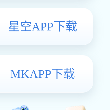
星空APP下载
MKAPP下载