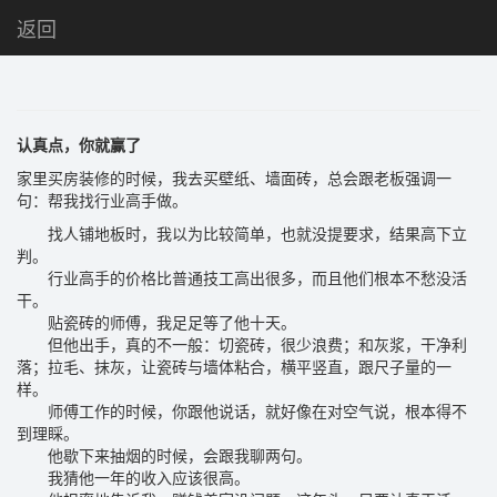
返回
认真点，你就赢了
家里买房装修的时候，我去买壁纸、墙面砖，总会跟老板强调一
句：帮我找行业高手做。
找人铺地板时，我以为比较简单，也就没提要求，结果高下立
判。
行业高手的价格比普通技工高出很多，而且他们根本不愁没活
干。
贴瓷砖的师傅，我足足等了他十天。
但他出手，真的不一般：切瓷砖，很少浪费；和灰浆，干净利
落；拉毛、抹灰，让瓷砖与墙体粘合，横平竖直，跟尺子量的一
样。
师傅工作的时候，你跟他说话，就好像在对空气说，根本得不
到理睬。
他歇下来抽烟的时候，会跟我聊两句。
我猜他一年的收入应该很高。