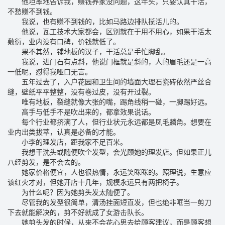
他坦率地告诉我，赚钱养家没问题，这年头，只要认真干活，
不愁赚不到钱。
我说，也有赚不到钱的，比如马路边排队揽活儿的。
他说，瓦工技术大家都会，区别就在于用不用心，如果干活太
敷衍，业内没有口碑，价钱就低了。
果不其然，铺地板的汉子，干活总是手忙脚乱。
我说，进门石有点斜，他说门框就是斜的，人的眉毛还是一高
一低呢，怼得我哑口无言。
五年过去了，入户花园和卫生间的墙面大理石瓷砖依然严丝合
缝，壁纸平平整整，没有卷过皮，没有开过裂。
唯有地板，裂缝就像大张的嘴，踢角线稍一碰，一脚踢好远。
高手与低手不是吹出来的，都拿效果说话。
每个行业都挤满了人，但行业状元永远都是凤毛麟角。想要在
业内出类拔萃，认真是必备的才能。
小李的理发店，距我家不足百米。
我想干洗头或随便吹个发型，会光顾她的理发店。但如果正儿
八经剪发，是不会去的。
她家价格便宜，人也很热情，永远笑眯眯的。照理说，生意应
该红火才对，但她开店十几年，规模永远只有两把椅子。
为什么呢？因为她剪头发太随便了。
尽管我的发型很简单，清汤挂面短直发，但也绝非哐当一剪刀
下去就能解决的，剪不好就成了女游击队长。
她剪头发的时候，从来不会花心思去给顾客建议，而是顾客想