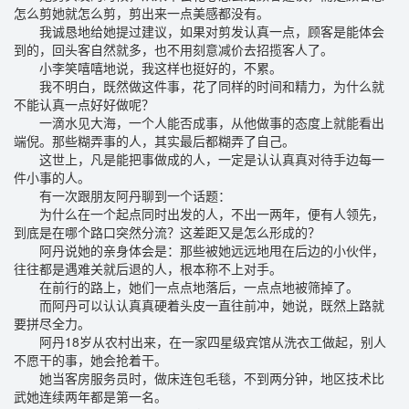
怎么剪她就怎么剪，剪出来一点美感都没有。
我诚恳地给她提过建议，如果对剪发认真一点，顾客是能体会
到的，回头客自然就多，也不用刻意减价去招揽客人了。
小李笑嘻嘻地说，我这样也挺好的，不累。
我不明白，既然做这件事，花了同样的时间和精力，为什么就
不能认真一点好好做呢？
一滴水见大海，一个人能否成事，从他做事的态度上就能看出
端倪。那些糊弄事的人，其实最后都糊弄了自己。
这世上，凡是能把事做成的人，一定是认认真真对待手边每一
件小事的人。
有一次跟朋友阿丹聊到一个话题：
为什么在一个起点同时出发的人，不出一两年，便有人领先，
到底是在哪个路口突然分流？这差距又是怎么形成的？
阿丹说她的亲身体会是：那些被她远远地甩在后边的小伙伴，
往往都是遇难关就后退的人，根本称不上对手。
在前行的路上，她们一点点地落后，一点点地被筛掉了。
而阿丹可以认认真真硬着头皮一直往前冲，她说，既然上路就
要拼尽全力。
阿丹18岁从农村出来，在一家四星级宾馆从洗衣工做起，别人
不愿干的事，她会抢着干。
她当客房服务员时，做床连包毛毯，不到两分钟，地区技术比
武她连续两年都是第一名。