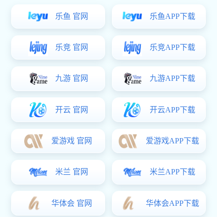
乐鱼 官网
乐鱼APP下载
乐竞 官网
乐竞APP下载
九游 官网
九游APP下载
开云 官网
开云APP下载
爱游戏 官网
爱游戏APP下载
米兰 官网
米兰APP下载
华体会 官网
华体会APP下载