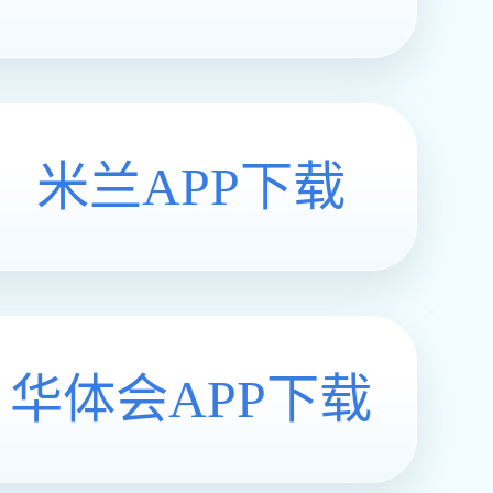
米兰APP下载
华体会APP下载