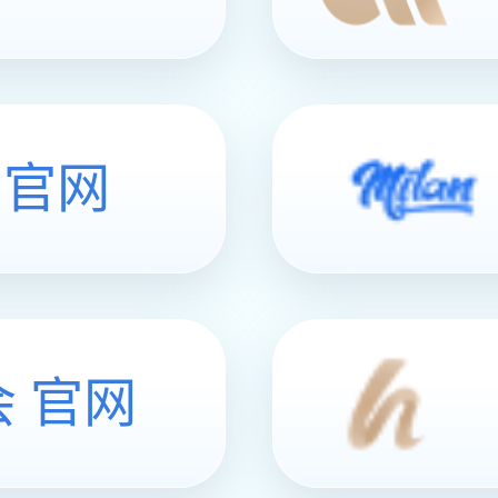
 官网
 官网