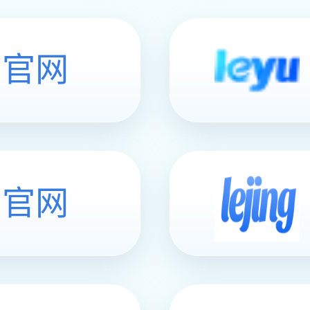
 官网
 官网