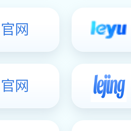
 官网
 官网