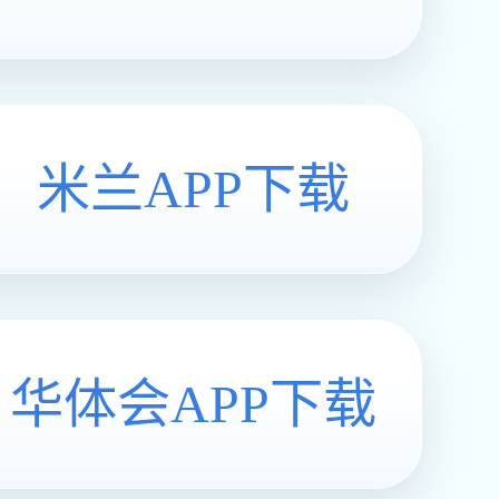
米兰APP下载
华体会APP下载