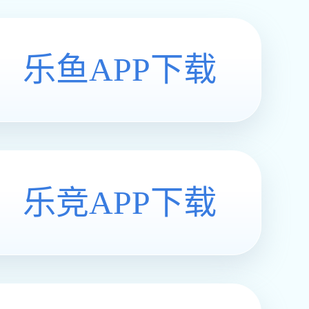
乐鱼APP下载
乐竞APP下载