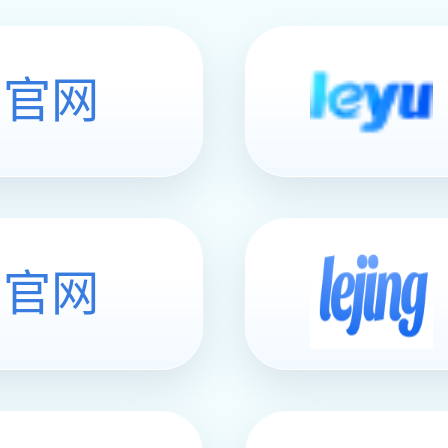
 官网
 官网