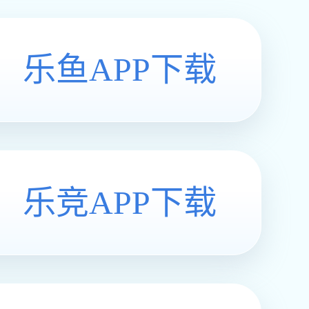
乐鱼APP下载
乐竞APP下载