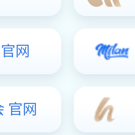
 官网
 官网