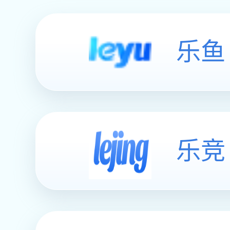
乐鱼
乐竞