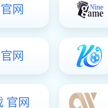
 官网
 官网
 官网