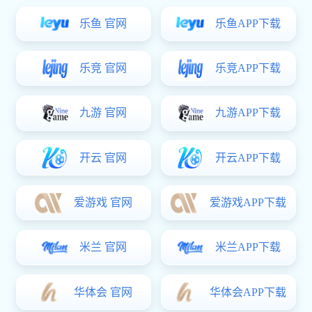
乐鱼 官网
乐鱼APP下载
乐竞 官网
乐竞APP下载
九游 官网
九游APP下载
开云 官网
开云APP下载
爱游戏 官网
爱游戏APP下载
米兰 官网
米兰APP下载
华体会 官网
华体会APP下载